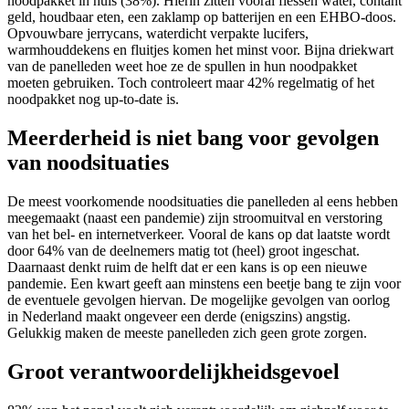
noodpakket in huis (38%). Hierin zitten vooral flessen water, contant
geld, houdbaar eten, een zaklamp op batterijen en een EHBO-doos.
Opvouwbare jerrycans, waterdicht verpakte lucifers,
warmhouddekens en fluitjes komen het minst voor. Bijna driekwart
van de panelleden weet hoe ze de spullen in hun noodpakket
moeten gebruiken. Toch controleert maar 42% regelmatig of het
noodpakket nog up-to-date is.
Meerderheid is niet bang voor gevolgen
van noodsituaties
De meest voorkomende noodsituaties die panelleden al eens hebben
meegemaakt (naast een pandemie) zijn stroomuitval en verstoring
van het bel- en internetverkeer. Vooral de kans op dat laatste wordt
door 64% van de deelnemers matig tot (heel) groot ingeschat.
Daarnaast denkt ruim de helft dat er een kans is op een nieuwe
pandemie. Een kwart geeft aan minstens een beetje bang te zijn voor
de eventuele gevolgen hiervan. De mogelijke gevolgen van oorlog
in Nederland maakt ongeveer een derde (enigszins) angstig.
Gelukkig maken de meeste panelleden zich geen grote zorgen.
Groot verantwoordelijkheidsgevoel