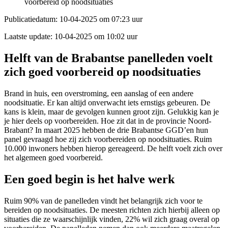
voorbereid op noodsituaties
Publicatiedatum:
10-04-2025 om 07:23 uur
Laatste update:
10-04-2025 om 10:02 uur
H
elft van de Braban
tse panelleden
voelt
zich goed voorbereid op noodsituaties
Brand in huis, een overstroming, een aanslag of een andere
noodsituatie.
E
r kan altijd onverwacht iets ernstigs gebeuren
.
De
kans is klein, maar de gevolgen kunnen groot zijn.
Gelukkig kan je
je hier
deel
s
op voorbereiden.
Hoe zit dat in
de
provincie
Noord-
Brabant
?
In maart 2025 hebben
d
e drie Brabantse
GGD’en
hun
panel gevraagd hoe z
ij
zich voorbereiden op noodsituaties
. Ruim
10.000 inwoners hebben
hierop gereageerd
.
De helft voelt zich over
het algemeen goed voorbereid.
Een goed begin is het halve werk
Ruim 90% van de panelleden vindt het belangrijk zich voor te
bereiden op noodsituaties. De meesten richten zich hierbij alleen op
situaties die ze waarschijnlijk vinden, 22% wil zich graag overal op