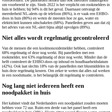
voorbereiden. De panelleden nemen dan ook meerdere maatregelen
om voorbereid te zijn. Sinds 2022 is het verplicht om rookmelders in
huis te hebben; bij 94% is dit het geval. Daarnaast ontvangt de
meerderheid NL-alerts op de telefoon (86%), is er vaak een EHBO-
doos in huis (80%) en weten de meesten hoe ze gas, water en
elektriciteit kunnen uitschakelen (68%). Panelleden
geven aan dat zij
het advies van een NL-alert bijna altijd opvolgen (89%).
Niet alles wordt regelmatig gecontroleerd
Van de mensen die een koolmonoxidemelder hebben, controleert
68% regelmatig of deze nog werkt. Bij panelleden met een
rookmelder, test 63% regelmatig of deze nog werkt. Minder dan de
helft controleert de EHBO-doos op inhoud en houdbaarheidsdatum
(42%). Ook laat slechts 18% van de panelleden met blusmiddelen in
huis deze regelmatig keuren. Om zeker te weten dat alles zal werken
in een noodsituatie, is het belangrijk dit regelmatig te controleren.
Nog lang niet iedereen heeft een
noodpakket in huis
Het kabinet vindt dat Nederlanders een noodpakket zouden moeten
hebben voor 72 uur. Ruim een derde van het panel heeft een