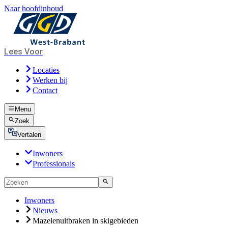
Naar hoofdinhoud
Lees Voor
Locaties
Werken bij
Contact
Menu
Zoek
Vertalen
Inwoners
Professionals
Inwoners
Nieuws
Mazelenuitbraken in skigebieden