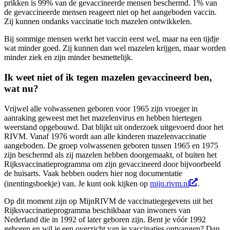
prikken is 99% van de gevaccineerde mensen beschermd. 1% van
de gevaccineerde mensen reageert niet op het aangeboden vaccin.
Zij kunnen ondanks vaccinatie toch mazelen ontwikkelen.
Bij sommige mensen werkt het vaccin eerst wel, maar na een tijdje
wat minder goed. Zij kunnen dan wel mazelen krijgen, maar worden
minder ziek en zijn minder besmettelijk.
Ik weet niet of ik tegen mazelen gevaccineerd ben,
wat nu?
Vrijwel alle volwassenen geboren voor 1965 zijn vroeger in
aanraking geweest met het mazelenvirus en hebben hiertegen
weerstand opgebouwd. Dat blijkt uit onderzoek uitgevoerd door het
RIVM. Vanaf 1976 wordt aan alle kinderen mazelenvaccinatie
aangeboden. De groep volwassenen geboren tussen 1965 en 1975
zijn beschermd als zij mazelen hebben doorgemaakt, of buiten het
Rijksvaccinatieprogramma om zijn gevaccineerd door bijvoorbeeld
de huisarts. Vaak hebben ouders hier nog documentatie
(inentingsboekje) van. Je kunt ook kijken op
mijn.rivm.nl
.
Op dit moment zijn op MijnRIVM de vaccinatiegegevens uit het
Rijksvaccinatieprogramma beschikbaar van inwoners van
Nederland die in 1992 of later geboren zijn. Bent je vóór 1992
geboren en wil je een overzicht van je vaccinaties ontvangen? Dan