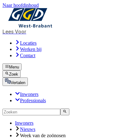
Naar hoofdinhoud
Lees Voor
Locaties
Werken bij
Contact
Menu
Zoek
Vertalen
Inwoners
Professionals
Inwoners
Nieuws
Week van de zoönosen