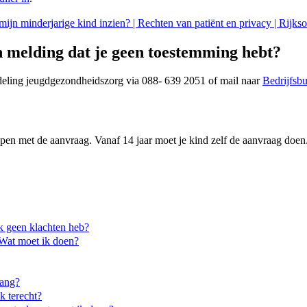
mijn minderjarige kind inzien? | Rechten van patiënt en privacy | Rijkso
een melding dat je geen toestemming hebt?
deling jeugdgezondheidszorg via 088- 639 2051 of mail naar
Bedrijfsb
lpen met de aanvraag. Vanaf 14 jaar moet je kind zelf de aanvraag doen
ik geen klachten heb?
 Wat moet ik doen?
vang?
k terecht?