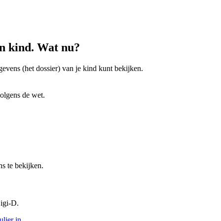
jn kind. Wat nu?
vens (het dossier) van je kind kunt bekijken.
volgens de wet.
s te bekijken.
igi-D.
ulier in
.