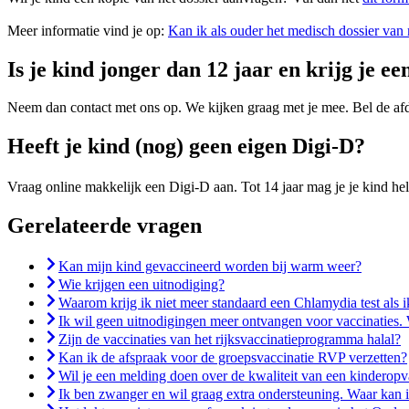
Meer informatie vind je op:
Kan ik als ouder het medisch dossier van 
Is je kind jonger dan 12 jaar en krijg je 
Neem dan contact met ons op. We kijken graag met je mee. Bel de af
Heeft je kind (nog) geen eigen Digi-D?
Vraag online makkelijk een Digi-D aan. Tot 14 jaar mag je je kind he
Gerelateerde vragen
Kan mijn kind gevaccineerd worden bij warm weer?
Wie krijgen een uitnodiging?
Waarom krijg ik niet meer standaard een Chlamydia test als 
Ik wil geen uitnodigingen meer ontvangen voor vaccinaties.
Zijn de vaccinaties van het rijksvaccinatieprogramma halal?
Kan ik de afspraak voor de groepsvaccinatie RVP verzetten?
Wil je een melding doen over de kwaliteit van een kinderop
Ik ben zwanger en wil graag extra ondersteuning. Waar kan i