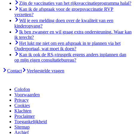
Zijn de vaccinaties van het rijksvaccinatieprogramma halal?
Kan ik de afspraak voor de groepsvaccinatie RVP
verzetten?
Wil je een melding doen over de kwaliteit van een
kinderopvang?
Ik ben zwanger en wil graag extra ondersteuning. Waar kan
ik terecht?
Het lukt me niet om een afspraak in te plannen via het
Ouderportaal, wat moet ik doen?
Kan ik ook de RS-virusprik ergens anders inplannen dan
op mijn eigen consultatiebureau?
Contact
Veelgestelde vragen
Colofon
Voorwaarden
Privacy
Cookies
Klachten
Proclaimer
Toegankelijkheid
Sitemap
Archief