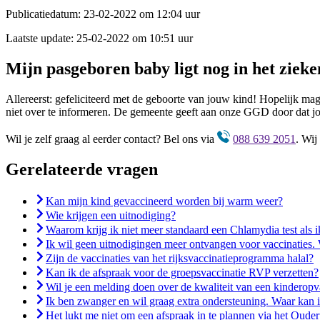
Publicatiedatum:
23-02-2022 om 12:04 uur
Laatste update:
25-02-2022 om 10:51 uur
Mijn pasgeboren baby ligt nog in het zieke
Allereerst: gefeliciteerd met de geboorte van jouw kind! Hopelijk ma
niet over te informeren. De gemeente geeft aan onze GGD door dat jou
Wil je zelf graag al eerder contact? Bel ons via
088 639 2051
. Wij
Gerelateerde vragen
Kan mijn kind gevaccineerd worden bij warm weer?
Wie krijgen een uitnodiging?
Waarom krijg ik niet meer standaard een Chlamydia test als 
Ik wil geen uitnodigingen meer ontvangen voor vaccinaties.
Zijn de vaccinaties van het rijksvaccinatieprogramma halal?
Kan ik de afspraak voor de groepsvaccinatie RVP verzetten?
Wil je een melding doen over de kwaliteit van een kinderop
Ik ben zwanger en wil graag extra ondersteuning. Waar kan i
Het lukt me niet om een afspraak in te plannen via het Ouder