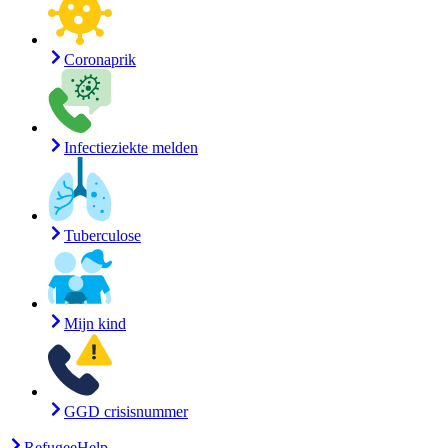
Coronaprik
Infectieziekte melden
Tuberculose
Mijn kind
GGD crisisnummer
RefugeeHelp