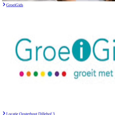
GroeiGids
Locatie Oosterhout Dillehof 3