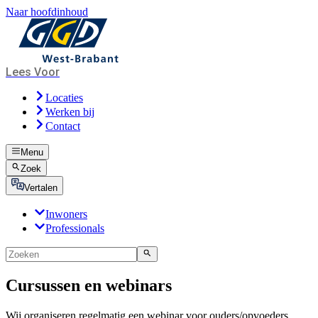
Naar hoofdinhoud
Lees Voor
Locaties
Werken bij
Contact
Menu
Zoek
Vertalen
Inwoners
Professionals
Cursussen en webinars
Wij organiseren regelmatig een webinar voor ouders/opvoeders,