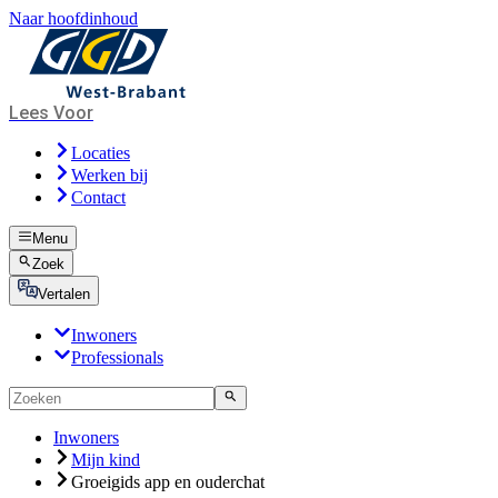
Naar hoofdinhoud
Lees Voor
Locaties
Werken bij
Contact
Menu
Zoek
Vertalen
Inwoners
Professionals
Inwoners
Mijn kind
Groeigids app en ouderchat