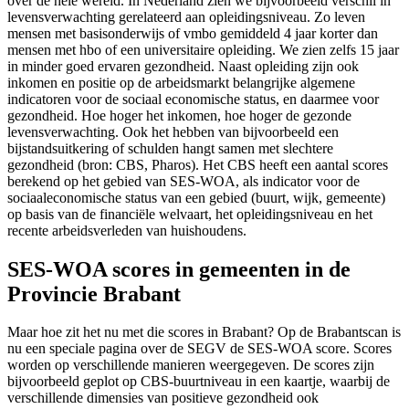
over de hele wereld. In Nederland zien we bijvoorbeeld verschil in
levensverwachting gerelateerd aan opleidingsniveau. Zo leven
mensen met basisonderwijs of vmbo gemiddeld 4 jaar korter dan
mensen met hbo of een universitaire opleiding. We zien zelfs 15 jaar
in minder goed ervaren gezondheid. Naast opleiding zijn ook
inkomen en positie op de arbeidsmarkt belangrijke algemene
indicatoren voor de sociaal economische status, en daarmee voor
gezondheid. Hoe hoger het inkomen, hoe hoger de gezonde
levensverwachting. Ook het hebben van bijvoorbeeld een
bijstandsuitkering of schulden hangt samen met slechtere
gezondheid (bron: CBS, Pharos). Het CBS heeft een aantal scores
berekend op het gebied van SES-WOA, als indicator voor de
sociaaleconomische status van een gebied (buurt, wijk, gemeente)
op basis van de financiële welvaart, het opleidingsniveau en het
recente arbeidsverleden van huishoudens.
SES-WOA scores in gemeenten in de
Provincie Brabant
Maar hoe zit het nu met die scores in Brabant? Op de Brabantscan is
nu een speciale pagina over de SEGV de SES-WOA score. Scores
worden op verschillende manieren weergegeven. De scores zijn
bijvoorbeeld geplot op CBS-buurtniveau in een kaartje, waarbij de
verschillende dimensies van positieve gezondheid ook