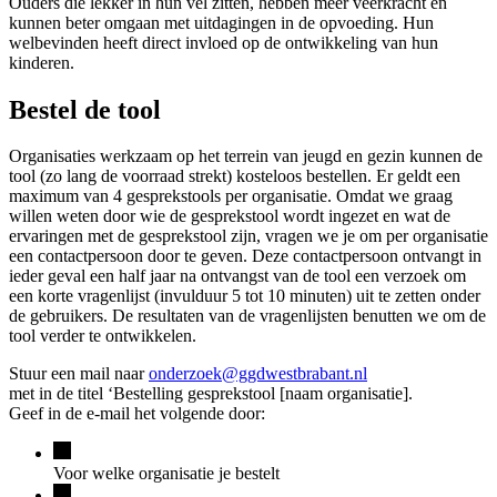
Ouders die lekker in hun vel zitten, hebben meer veerkracht en
kunnen beter omgaan met uitdagingen in de opvoeding. Hun
welbevinden heeft direct invloed op de ontwikkeling van hun
kinderen.
Bestel de tool
Organisaties werkzaam op het terrein van jeugd en gezin kunnen de
tool (zo lang de voorraad strekt) kosteloos bestellen. Er geldt een
maximum van 4 gesprekstools per organisatie. Omdat we graag
willen weten door wie de gesprekstool wordt ingezet en wat de
ervaringen met de gesprekstool zijn, vragen we je om per organisatie
een contactpersoon door te geven. Deze contactpersoon ontvangt in
ieder geval een half jaar na ontvangst van de tool een verzoek om
een korte vragenlijst (invulduur 5 tot 10 minuten) uit te zetten onder
de gebruikers. De resultaten van de vragenlijsten benutten we om de
tool verder te ontwikkelen.
Stuur een mail naar
onderzoek@ggdwestbrabant.nl
met in de titel ‘Bestelling gesprekstool [naam organisatie].
Geef in de e-mail het volgende door:
Voor welke organisatie je bestelt