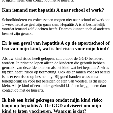
A lijken, neem dan contact op met je huisarts.
Kan iemand met hepatitis A naar school of werk?
Schoolkinderen en volwassenen mogen niet naar school of werk tot
1 week nadat ze geel zijn gaan zien. Hepatitis A is al besmettelijk
voordat iemand zelf klachten heeft. Daarom kunnen toch al anderen
besmet zijn geraakt.
Er is een geval van hepatitis A op de (sport)school of
bso van mijn kind, wat is het risico voor mijn kind?
Als uw kind risico heeft gelopen, zult u door de GGD benaderd
worden. In principe lopen alleen de kinderen die gebruik hebben
gemaakt van dezelfde toiletten als het kind wat het hepatitis A-virus
bij zich heeft, risico op besmetting. Ook als er samen voedsel bereid
is, is er een risico op besmetting. Bij goed handen wassen na
toiletgebruik en vóór het bereiden of eten van voedsel, is dit risico
klein. Als je kind of een ander gezinslid klachten krijgt, neem dan
contact op met de huisarts.
Ik heb een brief gekregen omdat mijn kind risico
loopt op hepatitis A. De GGD adviseert om mijn
kind te laten vaccineren. Waarom is dat?