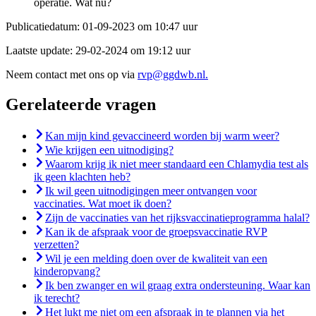
operatie. Wat nu?
Publicatiedatum:
01-09-2023 om 10:47 uur
Laatste update:
29-02-2024 om 19:12 uur
Neem contact met ons op via
rvp@ggdwb.nl.
Gerelateerde vragen
Kan mijn kind gevaccineerd worden bij warm weer?
Wie krijgen een uitnodiging?
Waarom krijg ik niet meer standaard een Chlamydia test als
ik geen klachten heb?
Ik wil geen uitnodigingen meer ontvangen voor
vaccinaties. Wat moet ik doen?
Zijn de vaccinaties van het rijksvaccinatieprogramma halal?
Kan ik de afspraak voor de groepsvaccinatie RVP
verzetten?
Wil je een melding doen over de kwaliteit van een
kinderopvang?
Ik ben zwanger en wil graag extra ondersteuning. Waar kan
ik terecht?
Het lukt me niet om een afspraak in te plannen via het