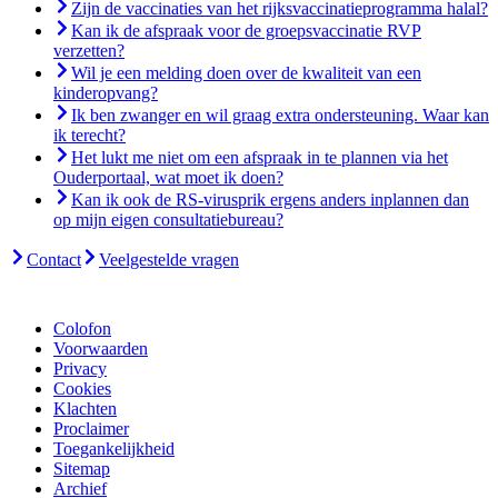
Zijn de vaccinaties van het rijksvaccinatieprogramma halal?
Kan ik de afspraak voor de groepsvaccinatie RVP
verzetten?
Wil je een melding doen over de kwaliteit van een
kinderopvang?
Ik ben zwanger en wil graag extra ondersteuning. Waar kan
ik terecht?
Het lukt me niet om een afspraak in te plannen via het
Ouderportaal, wat moet ik doen?
Kan ik ook de RS-virusprik ergens anders inplannen dan
op mijn eigen consultatiebureau?
Contact
Veelgestelde vragen
Colofon
Voorwaarden
Privacy
Cookies
Klachten
Proclaimer
Toegankelijkheid
Sitemap
Archief