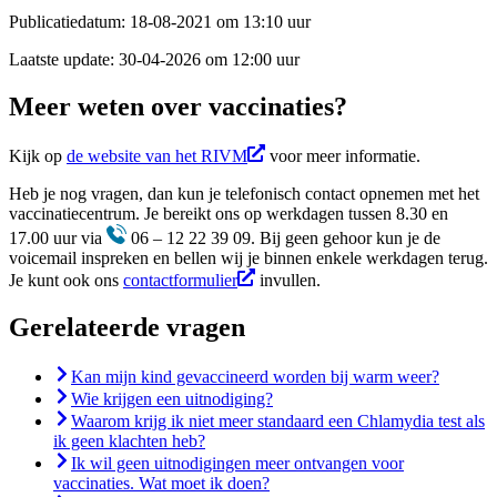
Publicatiedatum:
18-08-2021 om 13:10 uur
Laatste update:
30-04-2026 om 12:00 uur
Meer weten over vaccinaties?
Kijk op
de website van het RIVM
voor meer informatie.
Heb je nog vragen, dan kun je telefonisch contact opnemen met het
vaccinatiecentrum. Je bereikt ons op werkdagen tussen 8.30 en
17.00 uur via
06 – 12 22 39 09. Bij geen gehoor kun je de
voicemail inspreken en bellen wij je binnen enkele werkdagen terug.
Je kunt ook ons
contactformulier
invullen.
Gerelateerde vragen
Kan mijn kind gevaccineerd worden bij warm weer?
Wie krijgen een uitnodiging?
Waarom krijg ik niet meer standaard een Chlamydia test als
ik geen klachten heb?
Ik wil geen uitnodigingen meer ontvangen voor
vaccinaties. Wat moet ik doen?