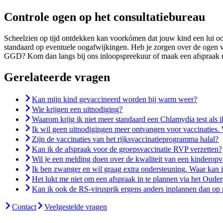
Controle ogen op het consultatiebureau
Scheelzien op tijd ontdekken kan voorkómen dat jouw kind een lui oog 
standaard op eventuele oogafwijkingen. Heb je zorgen over de ogen va
GGD? Kom dan langs bij ons inloopspreekuur of maak een afspraak m
Gerelateerde vragen
Kan mijn kind gevaccineerd worden bij warm weer?
Wie krijgen een uitnodiging?
Waarom krijg ik niet meer standaard een Chlamydia test als 
Ik wil geen uitnodigingen meer ontvangen voor vaccinaties.
Zijn de vaccinaties van het rijksvaccinatieprogramma halal?
Kan ik de afspraak voor de groepsvaccinatie RVP verzetten?
Wil je een melding doen over de kwaliteit van een kinderop
Ik ben zwanger en wil graag extra ondersteuning. Waar kan i
Het lukt me niet om een afspraak in te plannen via het Ouder
Kan ik ook de RS-virusprik ergens anders inplannen dan op 
Contact
Veelgestelde vragen