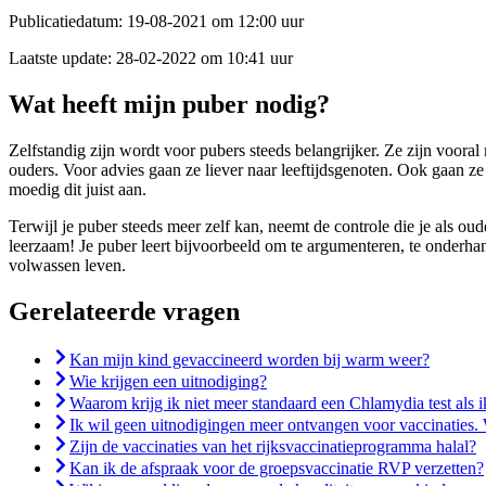
Publicatiedatum:
19-08-2021 om 12:00 uur
Laatste update:
28-02-2022 om 10:41 uur
Wat heeft mijn puber nodig?
Zelfstandig zijn wordt voor pubers steeds belangrijker. Ze zijn vooral
ouders. Voor advies gaan ze liever naar leeftijdsgenoten. Ook gaan ze 
moedig dit juist aan.
Terwijl je puber steeds meer zelf kan, neemt de controle die je als oude
leerzaam! Je puber leert bijvoorbeeld om te argumenteren, te onderhan
volwassen leven.
Gerelateerde vragen
Kan mijn kind gevaccineerd worden bij warm weer?
Wie krijgen een uitnodiging?
Waarom krijg ik niet meer standaard een Chlamydia test als 
Ik wil geen uitnodigingen meer ontvangen voor vaccinaties.
Zijn de vaccinaties van het rijksvaccinatieprogramma halal?
Kan ik de afspraak voor de groepsvaccinatie RVP verzetten?