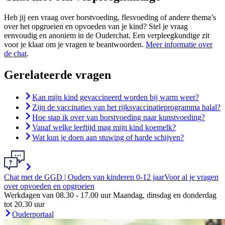
Heb jij een vraag over borstvoeding, flesvoeding of andere thema’s
over het opgroeien en opvoeden van je kind? Stel je vraag
eenvoudig en anoniem in de Ouderchat. Een verpleegkundige zit
voor je klaar om je vragen te beantwoorden.
Meer informatie over
de chat
.
Gerelateerde vragen
Kan mijn kind gevaccineerd worden bij warm weer?
Zijn de vaccinaties van het rijksvaccinatieprogramma halal?
Hoe stap ik over van borstvoeding naar kunstvoeding?
Vanaf welke leeftijd mag mijn kind koemelk?
Wat kun je doen aan stuwing of harde schijven?
Chat met de GGD | Ouders van kinderen 0-12 jaar
Voor al je vragen
over opvoeden en opgroeien
Werkdagen van 08.30 - 17.00 uur Maandag, dinsdag en donderdag
tot 20.30 uur
Ouderportaal